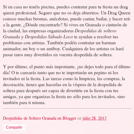
Si en casa no tenéis piscina, puedes contratar para tu fiesta un drag
queen profesional. Seguro que no os deja aburriros. Un Drag Queen
conoce muchas bromas, anécdotas, puede cantar, bailar, y hacer reír
a la gente. ¿Dónde encontrarlo? Si vives en Granada o cinturón de
la ciudad, las empresas organizadoras
Despedidas de soltero
Granada
y
Despedidas Sábado Loco
te ayudan a resolver tus
problemas con artistas. También podéis contratar un barman
animador, un boy o un antiboy. Cualquiera de los artistas os hará
pasar ratos muy divertidos en vuestra despedida de soltera.
Y por último, el punto más importante, ¡no dejes todo para el último
día! O te cansarás tanto que no te importarán un pepino ni los
invitados ni la fiesta. Las tareas como la limpieza, las compras, la
decoración, tienes que hacerlas en la víspera de la despedida de
soltera para después ser capaz de divertirte en la fiesta con tus
amigas, ya que organizas la fiesta no sólo para los invitados, sino
también para ti misma.
Despedidas de Soltero Granada en Blogger
en
julio 28, 2013
Compartir