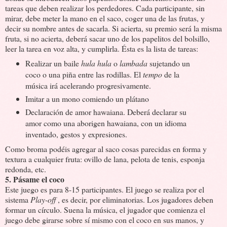
tareas que deben realizar los perdedores. Cada participante, sin
mirar, debe meter la mano en el saco, coger una de las frutas, y
decir su nombre antes de sacarla. Si acierta, su premio será la misma
fruta, si no acierta, deberá sacar uno de los papelitos del bolsillo,
leer la tarea en voz alta, y cumplirla. Ésta es la lista de tareas:
Realizar un baile
hula hula
o
lambada
sujetando un
coco o una piña entre las rodillas. El
tempo
de la
música irá acelerando progresivamente.
Imitar a un mono comiendo un plátano
Declaración de amor hawaiana. Deberá declarar su
amor como una aborigen hawaiana, con un idioma
inventado, gestos y expresiones.
Como broma podéis agregar al saco cosas parecidas en forma y
textura a cualquier fruta: ovillo de lana, pelota de tenis, esponja
redonda, etc.
5. Pásame el coco
Este juego es para 8-15 participantes. El juego se realiza por el
sistema
Play-off
, es decir, por eliminatorias. Los jugadores deben
formar un círculo. Suena la música, el jugador que comienza el
juego debe girarse sobre sí mismo con el coco en sus manos, y