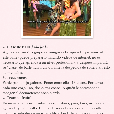
2. Clase de Baile
hula hula
Alguien de vuestro grupo de amigas debe aprender previamente
este baile (puede prepararlo mirando vídeos de internet, no es
necesario que aprenda a un nivel profesional), y después impartirá
su "clase" de baile hula hula durante la despedida de soltera al resto
de invitados.
3. Trece cocos.
Participan dos jugadores. Poner entre ellos 13 cocos. Por turnos,
cada uno coge uno, dos o tres cocos. A quién le corresponda
recoger el decimotercer coco pierde.
4. Trampa frutal
En un saco se ponen frutas: coco, plátano, piña, kiwi, melocotón,
aguacate y membrillo. En el exterior del saco cosed un bolsillo
donde se introducen unos papelitos donde habremos escrito las