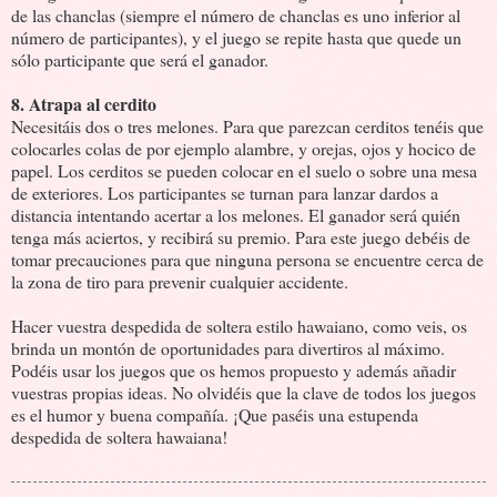
de las chanclas (siempre el número de chanclas es uno inferior al
número de participantes), y el juego se repite hasta que quede un
sólo participante que será el ganador.
8. Atrapa al cerdito
Necesitáis dos o tres melones. Para que parezcan cerditos tenéis que
colocarles colas de por ejemplo alambre, y orejas, ojos y hocico de
papel. Los cerditos se pueden colocar en el suelo o sobre una mesa
de exteriores. Los participantes se turnan para lanzar dardos a
distancia intentando acertar a los melones. El ganador será quién
tenga más aciertos, y recibirá su premio. Para este juego debéis de
tomar precauciones para que ninguna persona se encuentre cerca de
la zona de tiro para prevenir cualquier accidente.
Hacer vuestra despedida de soltera estilo hawaiano, como veis, os
brinda un montón de oportunidades para divertiros al máximo.
Podéis usar los juegos que os hemos propuesto y además añadir
vuestras propias ideas. No olvidéis que la clave de todos los juegos
es el humor y buena compañía. ¡Que paséis una estupenda
despedida de soltera hawaiana!