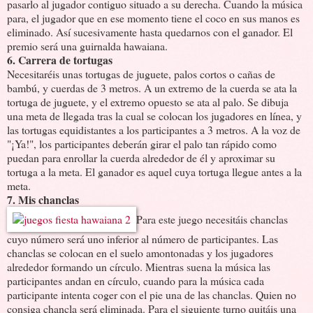
pasarlo al jugador contiguo situado a su derecha. Cuando la música
para, el jugador que en ese momento tiene el coco en sus manos es
eliminado. Así sucesivamente hasta quedarnos con el ganador. El
premio será una guirnalda hawaiana.
6. Carrera de tortugas
Necesitaréis unas tortugas de juguete, palos cortos o cañas de
bambú, y cuerdas de 3 metros. A un extremo de la cuerda se ata la
tortuga de juguete, y el extremo opuesto se ata al palo. Se dibuja
una meta de llegada tras la cual se colocan los jugadores en línea, y
las tortugas equidistantes a los participantes a 3 metros. A la voz de
"¡Ya!", los participantes deberán girar el palo tan rápido como
puedan para enrollar la cuerda alrededor de él y aproximar su
tortuga a la meta. El ganador es aquel cuya tortuga llegue antes a la
meta.
7. Mis chanclas
Para este juego necesitáis chanclas
cuyo número será uno inferior al número de participantes. Las
chanclas se colocan en el suelo amontonadas y los jugadores
alrededor formando un círculo. Mientras suena la música las
participantes andan en círculo, cuando para la música cada
participante intenta coger con el pie una de las chanclas. Quien no
consiga chancla será eliminada. Para el siguiente turno quitáis una